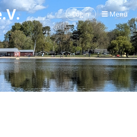
.V.
Login
Menü